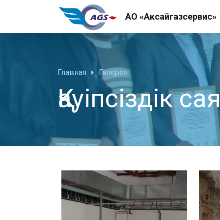
АО «Аксайгазсервис»
Главная
Галерея
Қауіпсіздік с