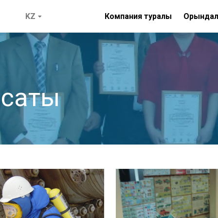
Компания туралы
Орындал
аясаты